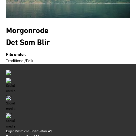
Morgonrode
Det Som Blir
File under:
Traditional/Folk
Diger Distro c/o Tiger Safari AS