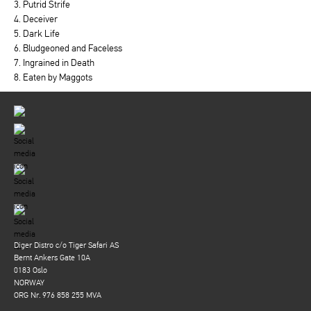
3. Putrid Strife
4. Deceiver
5. Dark Life
6. Bludgeoned and Faceless
7. Ingrained in Death
8. Eaten by Maggots
Diger Distro c/o Tiger Safari AS
Bernt Ankers Gate 10A
0183 Oslo
NORWAY
ORG Nr. 976 858 255 MVA