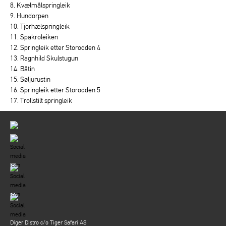
8. Kvælmålspringleik
9. Hundorpen
10. Tjorhælspringleik
11. Spakroleiken
12. Springleik etter Storodden 4
13. Ragnhild Skulstugun
14. Båtin
15. Søljurustin
16. Springleik etter Storodden 5
17. Trollstilt springleik
Diger Distro c/o Tiger Safari AS