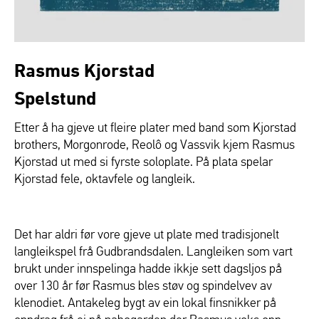
Rasmus Kjorstad
Spelstund
Etter å ha gjeve ut fleire plater med band som Kjorstad
brothers, Morgonrode, Reolô og Vassvik kjem Rasmus
Kjorstad ut med si fyrste soloplate. På plata spelar
Kjorstad fele, oktavfele og langleik.
Det har aldri før vore gjeve ut plate med tradisjonelt
langleikspel frå Gudbrandsdalen. Langleiken som vart
brukt under innspelinga hadde ikkje sett dagsljos på
over 130 år før Rasmus bles støv og spindelvev av
klenodiet. Antakeleg bygt av ein lokal finsnikker på