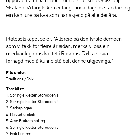
oppdrag frå ei på nabogarden der Rasmus voks opp.
Skalaen på langleiken er langt unna dagens standard og
ein kan lure på kva som har skjedd på alle dei åra.
Plateselskapet seier: “Allereie på den fyrste demoen
som vi fekk for fleire år sidan, merka vi oss ein
usedvanleg musikalitet i Rasmus. Ta:lik er svært
fornøgd med å kunne stå bak denne utgjevinga.”
File under:
Traditional/Folk
Tracklist:
1. Springleik etter Storodden 1
2. Springleik etter Storodden 2
3. Sødorpingen
4. Bukkehornleik
5. Arve Brakars halling
6. Springleik etter Storodden 3
7. Isak Rustom